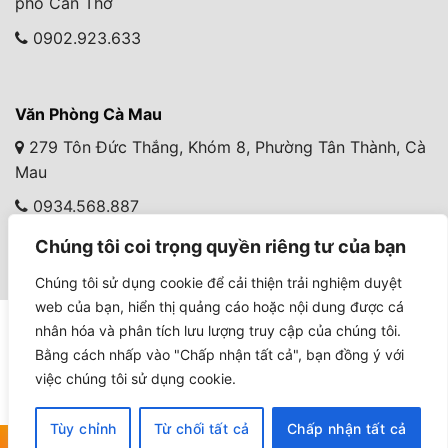
phố Cần Thơ
0902.923.633
Văn Phòng Cà Mau
279 Tôn Đức Thắng, Khóm 8, Phường Tân Thành, Cà
Mau
0934.568.887
Chúng tôi coi trọng quyền riêng tư của bạn
Chúng tôi sử dụng cookie để cải thiện trải nghiệm duyệt
web của bạn, hiển thị quảng cáo hoặc nội dung được cá
nhân hóa và phân tích lưu lượng truy cập của chúng tôi.
Bằng cách nhấp vào "Chấp nhận tất cả", bạn đồng ý với
việc chúng tôi sử dụng cookie.
GIỚI THIỆU
CHUYỂN PHÁT NHANH
VẬN TẢI QUỐC TẾ
DỊCH VỤ CHO THUÊ
DỊCH VỤ KHÁC
BÁO GIÁ
TIN TỨC
LIÊN HỆ
Thiết kế và duy trì bởi
Á CHÂU MEDIA
|
Á Châu Multimedia &
Tùy chỉnh
Từ chối tất cả
Chấp nhận tất cả
Hỗ trợ tư vấn
Hỗ trợ đặt hàng
Hỗ trợ
Ads
|
DỊCH THUẬT CHÂU Á
|