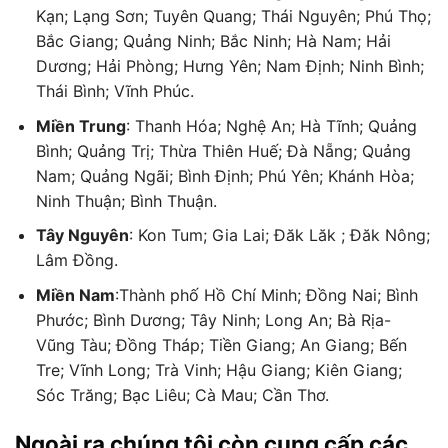
Kạn; Lạng Sơn; Tuyên Quang; Thái Nguyên; Phú Thọ;
Bắc Giang; Quảng Ninh; Bắc Ninh; Hà Nam; Hải
Dương; Hải Phòng; Hưng Yên; Nam Định; Ninh Bình;
Thái Bình; Vĩnh Phúc.
Miền Trung
: Thanh Hóa; Nghệ An; Hà Tĩnh; Quảng
Bình; Quảng Trị; Thừa Thiên Huế; Đà Nẵng; Quảng
Nam; Quảng Ngãi; Bình Định; Phú Yên; Khánh Hòa;
Ninh Thuận; Bình Thuận.
Tây Nguyên
: Kon Tum; Gia Lai; Đăk Lăk ; Đăk Nông;
Lâm Đồng.
Miền Nam
:Thành phố Hồ Chí Minh; Đồng Nai; Bình
Phước; Bình Dương; Tây Ninh; Long An; Bà Rịa-
Vũng Tàu; Đồng Tháp; Tiền Giang; An Giang; Bến
Tre; Vĩnh Long; Trà Vinh; Hậu Giang; Kiên Giang;
Sóc Trăng; Bạc Liêu; Cà Mau; Cần Thơ.
Ngoài ra chúng tôi còn cung cấp các