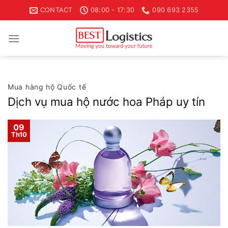
Skip
CONTACT
08:00 - 17:30
090 693 2355
to
content
Mua hàng hộ Quốc tế
Dịch vụ mua hộ nước hoa Pháp uy tín
09
Th10