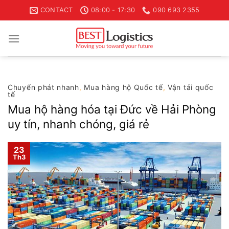
Skip
CONTACT
08:00 - 17:30
090 693 2355
to
content
Chuyển phát nhanh
,
Mua hàng hộ Quốc tế
,
Vận tải quốc
tế
Mua hộ hàng hóa tại Đức về Hải Phòng
uy tín, nhanh chóng, giá rẻ
23
Th3