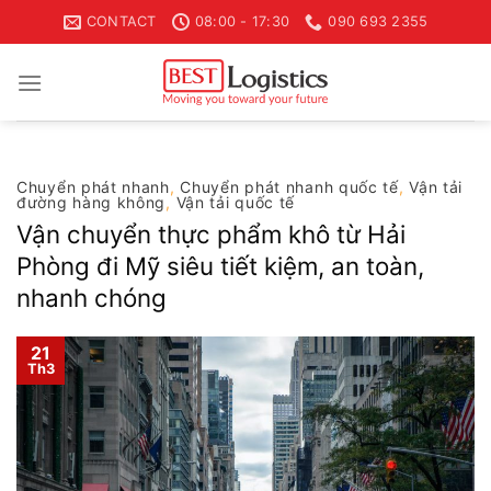
Skip
CONTACT
08:00 - 17:30
090 693 2355
to
content
Chuyển phát nhanh
,
Chuyển phát nhanh quốc tế
,
Vận tải
đường hàng không
,
Vận tải quốc tế
Vận chuyển thực phẩm khô từ Hải
Phòng đi Mỹ siêu tiết kiệm, an toàn,
nhanh chóng
21
Th3