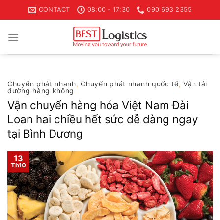
Skip
CONTACT
08:00 - 17:30
090 693 2355
to
content
Chuyển phát nhanh
,
Chuyển phát nhanh quốc tế
,
Vận tải
đường hàng không
Vận chuyển hàng hóa Việt Nam Đài
Loan hai chiều hết sức dễ dàng ngay
tại Bình Dương
13
Th10