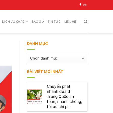
DỊCH VỤ KHÁC
BÁO GIÁ
TIN TỨC
LIÊN HỆ
DANH MỤC
Danh
mục
BÀI VIẾT MỚI NHẤT
Chuyển phát
nhanh dừa đi
Trung Quốc an
toàn, nhanh chóng,
tối ưu chi phí