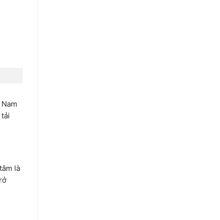
g Nam
tải
tâm là
rở