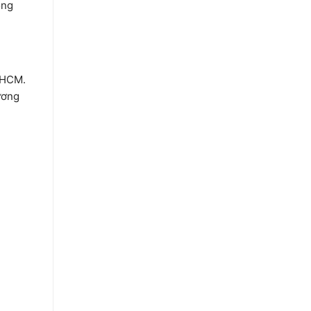
óng
P.HCM.
ương