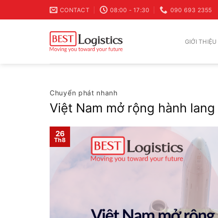
Skip
CONTACT
08:00 - 17:30
090 693 2355
to
content
GIỚI THIỆU
Chuyển phát nhanh
Việt Nam mở rộng hành lang 
26
Th8