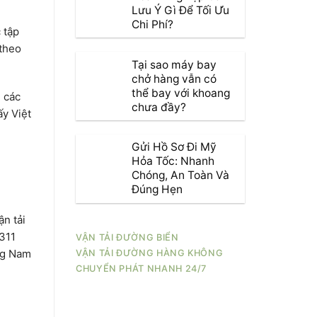
Lưu Ý Gì Để Tối Ưu
Chi Phí?
 tập
 theo
Tại sao máy bay
chở hàng vẫn có
thể bay với khoang
i các
chưa đầy?
ấy Việt
Gửi Hồ Sơ Đi Mỹ
Hỏa Tốc: Nhanh
Chóng, An Toàn Và
Đúng Hẹn
n tải
311
VẬN TẢI ĐƯỜNG BIỂN
ng Nam
VẬN TẢI ĐƯỜNG HÀNG KHÔNG
CHUYỂN PHÁT NHANH 24/7