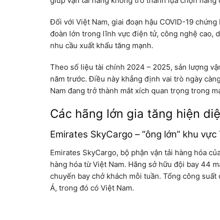
giúp vận tải hàng không trở thành lựa chọn hàng 
Đối với Việt Nam, giai đoạn hậu COVID-19 chứng
đoàn lớn trong lĩnh vực điện tử, công nghệ cao, 
nhu cầu xuất khẩu tăng mạnh.
Theo số liệu tài chính 2024 – 2025, sản lượng vậ
năm trước. Điều này khẳng định vai trò ngày càng
Nam đang trở thành mắt xích quan trọng trong mạn
Các hãng lớn gia tăng hiện di
Emirates SkyCargo – “ông lớn” khu vực
Emirates SkyCargo, bộ phận vận tải hàng hóa của
hàng hóa từ Việt Nam. Hãng sở hữu đội bay 44 m
chuyến bay chở khách mỗi tuần. Tổng công suất 
Á, trong đó có Việt Nam.