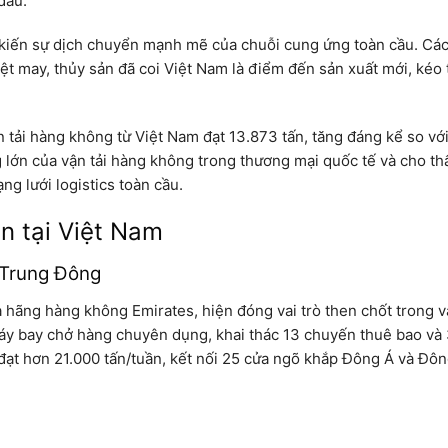
đầu.
 kiến sự dịch chuyển mạnh mẽ của chuỗi cung ứng toàn cầu. Các
dệt may, thủy sản đã coi Việt Nam là điểm đến sản xuất mới, kéo
n tải hàng không từ Việt Nam đạt 13.873 tấn, tăng đáng kể so vớ
 lớn của vận tải hàng không trong thương mại quốc tế và cho th
g lưới logistics toàn cầu.
ện tại Việt Nam
 Trung Đông
 hãng hàng không Emirates, hiện đóng vai trò then chốt trong vậ
áy bay chở hàng chuyên dụng, khai thác 13 chuyến thuê bao và 
đạt hơn 21.000 tấn/tuần, kết nối 25 cửa ngõ khắp Đông Á và Đô