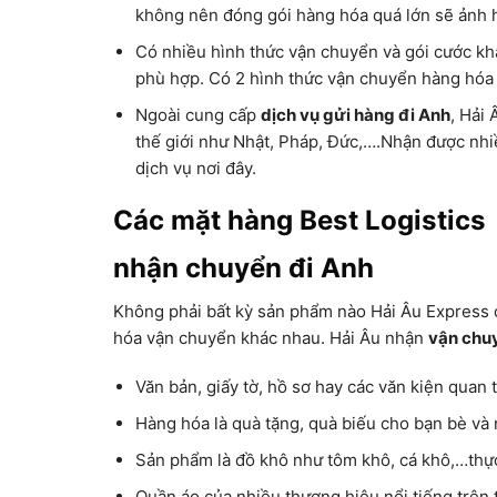
không nên đóng gói hàng hóa quá lớn sẽ ảnh h
Có nhiều hình thức vận chuyển và gói cước kh
phù hợp. Có 2 hình thức vận chuyển hàng hóa
Ngoài cung cấp
dịch vụ gửi hàng đi Anh
, Hải 
thế giới như Nhật, Pháp, Đức,….Nhận được nhiề
dịch vụ nơi đây.
Các mặt hàng Best Logistics
nhận chuyển đi Anh
Không phải bất kỳ sản phẩm nào Hải Âu Express c
hóa vận chuyển khác nhau. Hải Âu nhận
vận chuy
Văn bản, giấy tờ, hồ sơ hay các văn kiện quan 
Hàng hóa là quà tặng, quà biếu cho bạn bè và 
Sản phẩm là đồ khô như tôm khô, cá khô,…thự
Quần áo của nhiều thương hiệu nổi tiếng trên 