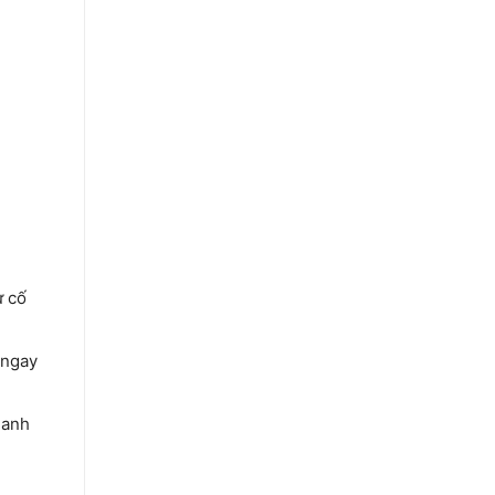
ự cố
 ngay
hanh