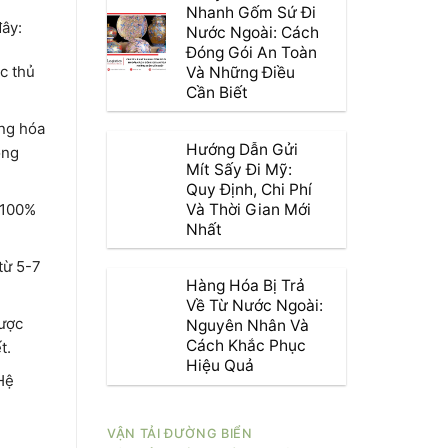
Nhanh Gốm Sứ Đi
đây:
Nước Ngoài: Cách
Đóng Gói An Toàn
c thủ
Và Những Điều
Cần Biết
àng hóa
Hướng Dẫn Gửi
ong
Mít Sấy Đi Mỹ:
Quy Định, Chi Phí
Và Thời Gian Mới
 100%
Nhất
từ 5-7
Hàng Hóa Bị Trả
Về Từ Nước Ngoài:
được
Nguyên Nhân Và
Cách Khắc Phục
t.
Hiệu Quả
Hệ
VẬN TẢI ĐƯỜNG BIỂN