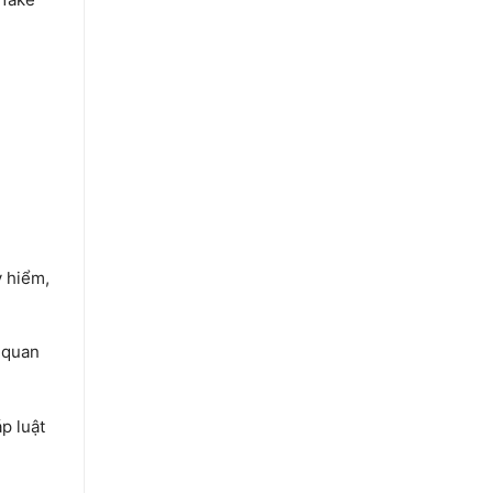
 hiểm,
 quan
p luật