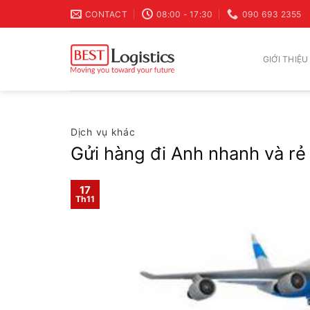
Skip
CONTACT
08:00 - 17:30
090 693 2355
to
content
GIỚI THIỆU
Dịch vụ khác
Gửi hàng đi Anh nhanh và rẻ
17
Th11