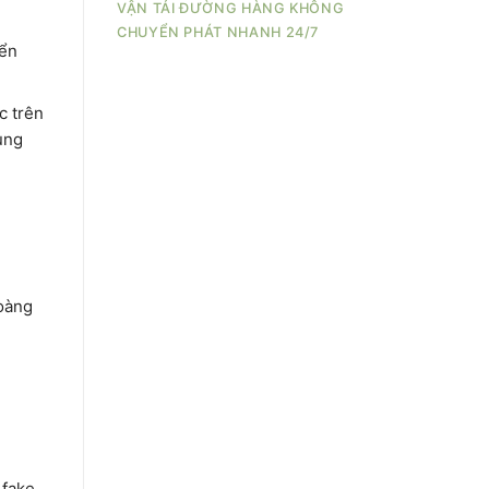
VẬN TẢI ĐƯỜNG HÀNG KHÔNG
CHUYỂN PHÁT NHANH 24/7
yển
c trên
ụng
hoàng
 fake