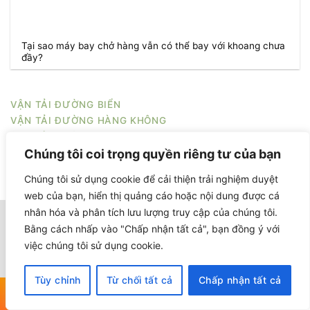
Tại sao máy bay chở hàng vẫn có thể bay với khoang chưa
đầy?
VẬN TẢI ĐƯỜNG BIỂN
VẬN TẢI ĐƯỜNG HÀNG KHÔNG
CHUYỂN PHÁT NHANH 24/7
Chúng tôi coi trọng quyền riêng tư của bạn
Chúng tôi sử dụng cookie để cải thiện trải nghiệm duyệt
web của bạn, hiển thị quảng cáo hoặc nội dung được cá
nhân hóa và phân tích lưu lượng truy cập của chúng tôi.
Bằng cách nhấp vào "Chấp nhận tất cả", bạn đồng ý với
việc chúng tôi sử dụng cookie.
Tùy chỉnh
Từ chối tất cả
Chấp nhận tất cả
Hỗ trợ tư vấn
Hỗ trợ đặt hàng
Hỗ trợ
Best Logistics Việt Nam là đơn vị cung cấp giải pháp
Chat - Hotline