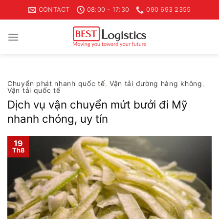
Skip
CONTACT
08:00 - 17:30
090 693 2355
to
content
Chuyển phát nhanh quốc tế
,
Vận tải đường hàng không
,
Vận tải quốc tế
Dịch vụ vận chuyển mứt bưởi đi Mỹ
nhanh chóng, uy tín
19
Th8