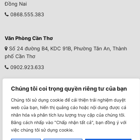
Đồng Nai
0868.555.383
Văn Phòng Cần Thơ
Số 24 đường B4, KDC 91B, Phường Tân An, Thành
phố Cần Thơ
0902.923.633
Chúng tôi coi trọng quyền riêng tư của bạn
Văn Phòng Cà Mau
Chúng tôi sử dụng cookie để cải thiện trải nghiệm duyệt
279 Tôn Đức Thắng, Khóm 8, Phường Tân Thành, Cà
web của bạn, hiển thị quảng cáo hoặc nội dung được cá
Mau
nhân hóa và phân tích lưu lượng truy cập của chúng tôi.
0934.568.887
Bằng cách nhấp vào "Chấp nhận tất cả", bạn đồng ý với
việc chúng tôi sử dụng cookie.