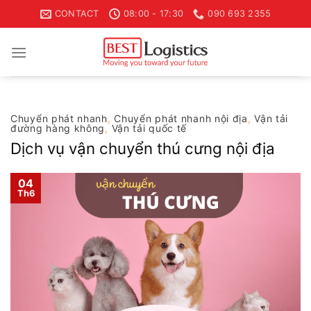
Skip
CONTACT
08:00 - 17:30
090 693 2355
to
content
Chuyển phát nhanh
,
Chuyển phát nhanh nội địa
,
Vận tải
đường hàng không
,
Vận tải quốc tế
Dịch vụ vận chuyển thú cưng nội địa
04
Th6